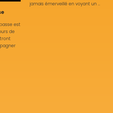
jamais émerveillé en voyant un …
se
basse est
ours de
tront
mpagner